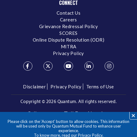
CONNECT
Contact Us
Careers
Grievance Redressal Policy
SCORES
Online Dispute Resolution (ODR)
MITRA
Privacy Policy
Disclaimer
Privacy Policy
Terms of Use
Copyright ©
2026 Quantum. All rights reserved.
Call us on our Toll Free Number
Please click on the ‘Accept’ button to allow cookies. This information
/
1800 209 3863
1800 22 3863
will be used only by Quantum Mutual Fund to enhance user
experience.
To know more, read our
Privacy Policy
.
**Please note the above is a suggested Asset Allocation