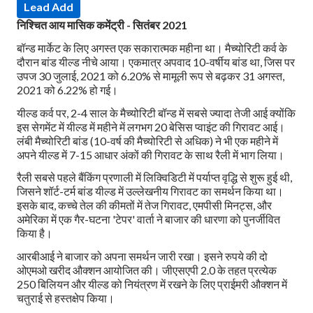
Lead Add
निश्चित आय मासिक कमेंट्री - सितंबर 2021
बॉन्ड मार्केट के लिए अगस्त एक सकारात्मक महीना था। मैच्योरिटी कर्व के
दौरान बांड यील्ड नीचे आया। एकमात्र अपवाद 10-वर्षीय बांड था, जिस पर
उपज 30 जुलाई, 2021 को 6.20% से मामूली रूप से बढ़कर 31 अगस्त,
2021 को 6.22% हो गई।
यील्ड कर्व पर, 2-4 साल के मैच्योरिटी बॉन्ड में सबसे ज्यादा तेजी आई क्योंकि
इस सेगमेंट में यील्ड में महीने में लगभग 20 बेसिस प्वाइंट की गिरावट आई।
लंबी मैच्योरिटी बांड (10-वर्ष की मैच्योरिटी से अधिक) ने भी एक महीने में
अपने यील्ड में 7-15 आधार अंकों की गिरावट के साथ रैली में भाग लिया।
रैली सबसे पहले बैंकिंग प्रणाली में लिक्विडिटी में पर्याप्त वृद्धि से शुरू हुई थी,
जिसने शॉर्ट-टर्म बांड यील्ड में उल्लेखनीय गिरावट का समर्थन किया था।
इसके बाद, कच्चे तेल की कीमतों में तेज गिरावट, एमपीसी मिनट्स, और
अमेरिका में एक गैर-घटना 'टेपर' वार्ता ने बाजार की धारणा को पुनर्जीवित
किया है।
आरबीआई ने बाजार को अपना समर्थन जारी रखा। इसने रुपये की दो
ओएमओ खरीद औक्शन आयोजित की। जीएसएपी 2.0 के तहत प्रत्येक
250 बिलियन और यील्ड को नियंत्रण में रखने के लिए प्राईमरी औक्शन में
चतुराई से हस्तक्षेप किया।